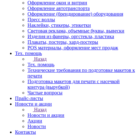
Оформление окон и витрин
Оформление автотранспорта
Оформление (брендирование) оборудования
Пресс воллы
Наклейки, стикеры, этикетки
Световая реклама, объемные буквы, вывески
Изделия из фанеры, оргстекла, пластика
Плакаты, постеры, хард-постеры
POS материалы, оформление мест продаж
Тех. помощь
Назад
Тех. помощь
Технические требования по подготовке макетов к
печати
Подготовка макетов для печати с насечкой
контура (вырубкой)
Частые вопросы
Прайс-листы
Новости и акции
Назад
Новости и акции
Акции
Новости
Контакты