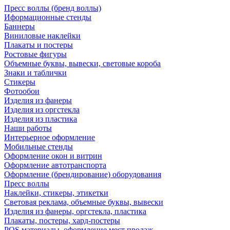
Пресс воллы (бренд воллы)
Иформационные стенды
Баннеры
Виниловые наклейки
Плакаты и постеры
Ростовые фигуры
Объемные буквы, вывески, световые короба
Знаки и таблички
Стикеры
Фотообои
Изделия из фанеры
Изделия из оргстекла
Изделия из пластика
Наши работы
Интерьерное оформление
Мобильные стенды
Оформление окон и витрин
Оформление автотранспорта
Оформление (брендирование) оборудования
Пресс воллы
Наклейки, стикеры, этикетки
Световая реклама, объемные буквы, вывески
Изделия из фанеры, оргстекла, пластика
Плакаты, постеры, хард-постеры
POS материалы, оформление мест продаж