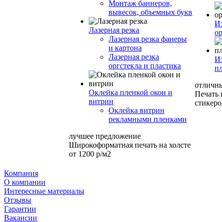
Монтаж баннеров,
вывесок, объемных букв
И
Лазерная резка
ор
Лазерная резка фанеры
и картона
Лазерная резка
И
оргстекла и пластика
п
отличн
Оклейка пленкой окон и
Печать
витрин
стикеро
Оклейка витрин
рекламными пленками
лучшее предложение
Широкоформатная печать на холсте
от 1200 р/м2
Компания
О компании
Интересные материалы
Отзывы
Гарантии
Вакансии