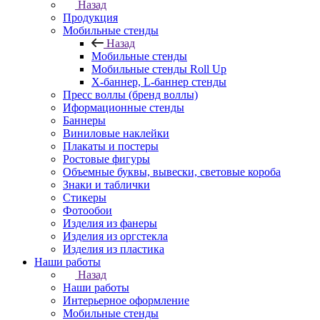
Назад
Продукция
Мобильные стенды
Назад
Мобильные стенды
Мобильные стенды Roll Up
Х-баннер, L-баннер стенды
Пресс воллы (бренд воллы)
Иформационные стенды
Баннеры
Виниловые наклейки
Плакаты и постеры
Ростовые фигуры
Объемные буквы, вывески, световые короба
Знаки и таблички
Стикеры
Фотообои
Изделия из фанеры
Изделия из оргстекла
Изделия из пластика
Наши работы
Назад
Наши работы
Интерьерное оформление
Мобильные стенды