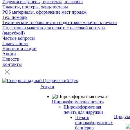
Изделия из фанеры, оргстекла, пластика
Плакаты, постеры, хард-постеры
POS материалы, оформление мест продаж
Тех. помощь
Технические требования по подготовке макетов к печати
Подготовка макетов для печати с насечкой контура
(вырубкой)
Частые вопросы
Прайс-листы
Новости и акции
Акции
Новости
Контакты
Услуги
Широкоформатная печать
Широкоформатная
печать для наружки
Продук
Печать
широкоформатных
баннеров