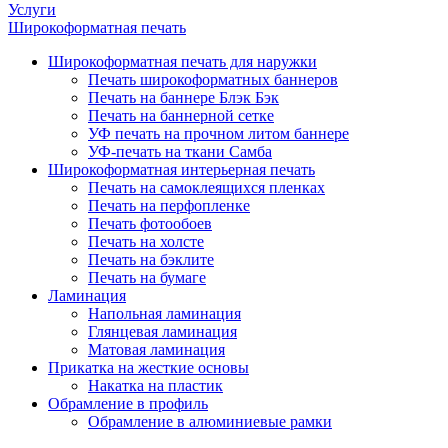
Услуги
Широкоформатная печать
Широкоформатная печать для наружки
Печать широкоформатных баннеров
Печать на баннере Блэк Бэк
Печать на баннерной сетке
УФ печать на прочном литом баннере
УФ-печать на ткани Самба
Широкоформатная интерьерная печать
Печать на самоклеящихся пленках
Печать на перфопленке
Печать фотообоев
Печать на холсте
Печать на бэклите
Печать на бумаге
Ламинация
Напольная ламинация
Глянцевая ламинация
Матовая ламинация
Прикатка на жесткие основы
Накатка на пластик
Обрамление в профиль
Обрамление в алюминиевые рамки