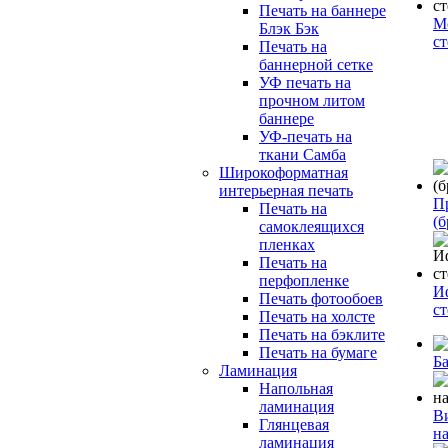
Печать на баннере
М
Блэк Бэк
с
Печать на
баннерной сетке
УФ печать на
прочном литом
баннере
УФ-печать на
ткани Самба
Широкоформатная
интерьерная печать
П
Печать на
(б
самоклеящихся
пленках
Печать на
перфопленке
И
Печать фотообоев
с
Печать на холсте
Печать на бэклите
Печать на бумаге
Б
Ламинация
Напольная
ламинация
В
Глянцевая
н
ламинация