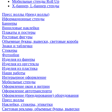
Мобильные стенды Roll Up
Х-баннер, L-баннер стенды
Пресс воллы (бренд воллы)
Иформационные стенды
Баннеры
Виниловые наклейки
Плакаты и постеры
Ростовые фигуры
Объемные буквы, вывески, световые короба
Знаки и таблички
Стикеры
Фотообои
Изделия из фанеры
Изделия из оргстекла
Изделия из пластика
Наши работы
Интерьерное оформление
Мобильные стенды
Оформление окон и витрин
Оформление автотранспорта
Оформление (брендирование) оборудования
Пресс воллы
Наклейки, стикеры, этикетки
Световая реклама, объемные буквы, вывески