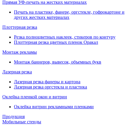
Прямая УФ-печать на жестких материалах
Печать на пластике, фанере, оргстекле, гофрокартоне и
других жестких материалах
Плоттерная резка
Резка полноцветных наклеек, стикеров по контуру
Плоттерная резка цветных пленок Оракал
Монтаж рекламы
Монтаж баннеров, вывесок, объемных букв
Лазерная резка
Лазерная резка фанеры и картона
Лазерная резка оргстекла и пластика
Оклейка пленкой окон и витрин
Оклейка витрин рекламными пленками
Продукция
Мобильные стенды