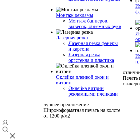
И
ф
Монтаж рекламы
Монтаж баннеров,
вывесок, объемных букв
И
Лазерная резка
ор
Лазерная резка фанеры
и картона
Лазерная резка
И
оргстекла и пластика
п
отличн
Оклейка пленкой окон и
Печать
витрин
стикеро
Оклейка витрин
рекламными пленками
лучшее предложение
Широкоформатная печать на холсте
от 1200 р/м2