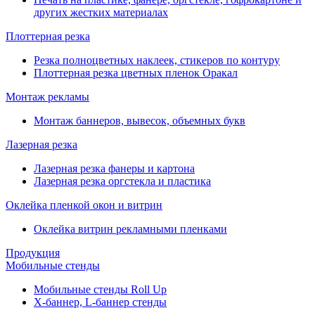
других жестких материалах
Плоттерная резка
Резка полноцветных наклеек, стикеров по контуру
Плоттерная резка цветных пленок Оракал
Монтаж рекламы
Монтаж баннеров, вывесок, объемных букв
Лазерная резка
Лазерная резка фанеры и картона
Лазерная резка оргстекла и пластика
Оклейка пленкой окон и витрин
Оклейка витрин рекламными пленками
Продукция
Мобильные стенды
Мобильные стенды Roll Up
Х-баннер, L-баннер стенды