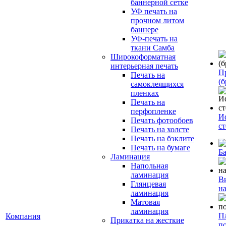
баннерной сетке
УФ печать на
прочном литом
баннере
УФ-печать на
ткани Самба
Широкоформатная
интерьерная печать
П
Печать на
(б
самоклеящихся
пленках
Печать на
перфопленке
И
Печать фотообоев
с
Печать на холсте
Печать на бэклите
Печать на бумаге
Б
Ламинация
Напольная
ламинация
В
Глянцевая
н
ламинация
Матовая
ламинация
П
Компания
Прикатка на жесткие
п