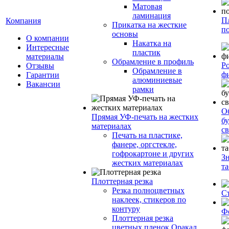
Матовая
ламинация
П
Компания
Прикатка на жесткие
п
основы
О компании
Накатка на
Интересные
пластик
материалы
Обрамление в профиль
Р
Отзывы
Обрамление в
ф
Гарантии
алюминиевые
Вакансии
рамки
О
Прямая УФ-печать на жестких
бу
материалах
с
Печать на пластике,
фанере, оргстекле,
гофрокартоне и других
З
жестких материалах
т
Плоттерная резка
Резка полноцветных
С
наклеек, стикеров по
контуру
Ф
Плоттерная резка
цветных пленок Оракал