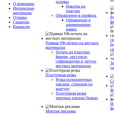
основы
О компании
Накатка на
Интересные
пластик
материалы
Обрамление в профиль
Р
Отзывы
Обрамление в
ф
Гарантии
алюминиевые
Вакансии
рамки
О
Прямая УФ-печать на жестких
бу
материалах
с
Печать на пластике,
фанере, оргстекле,
гофрокартоне и других
З
жестких материалах
т
Плоттерная резка
Резка полноцветных
С
наклеек, стикеров по
контуру
Ф
Плоттерная резка
цветных пленок Оракал
И
ф
Монтаж рекламы