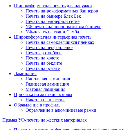
Широкоформатная печать для наружки
Печать широкоформатных баннеров
Печать на баннере Блэк Бэк
Печать на баннерной сетке
УФ печать на прочном литом баннере
УФ-печать на ткани Самба
Широкоформатная интерьерная печать
Печать на самоклеящихся пленках
Печать на перфопленке
Печать фотообоев
Печать на холсте
Печать на бэклите
Печать на бумаге
Ламинация
Напольная ламинация
Глянцевая ламинация
Матовая ламинация
Прикатка на жесткие основы
Накатка на пластик
Обрамление в профиль
Обрамление в алюминиевые рамки
Прямая УФ-печать на жестких материалах
Печать на пластике, фанере, оргстекле, гофрокартоне и