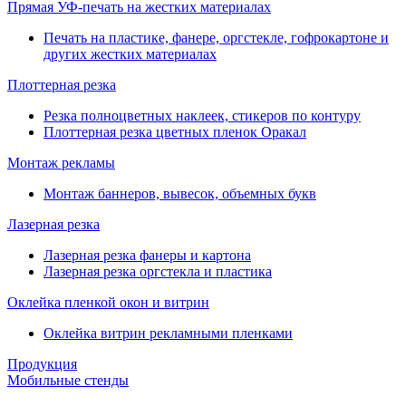
Прямая УФ-печать на жестких материалах
Печать на пластике, фанере, оргстекле, гофрокартоне и
других жестких материалах
Плоттерная резка
Резка полноцветных наклеек, стикеров по контуру
Плоттерная резка цветных пленок Оракал
Монтаж рекламы
Монтаж баннеров, вывесок, объемных букв
Лазерная резка
Лазерная резка фанеры и картона
Лазерная резка оргстекла и пластика
Оклейка пленкой окон и витрин
Оклейка витрин рекламными пленками
Продукция
Мобильные стенды