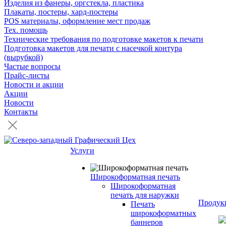
Изделия из фанеры, оргстекла, пластика
Плакаты, постеры, хард-постеры
POS материалы, оформление мест продаж
Тех. помощь
Технические требования по подготовке макетов к печати
Подготовка макетов для печати с насечкой контура
(вырубкой)
Частые вопросы
Прайс-листы
Новости и акции
Акции
Новости
Контакты
Услуги
Широкоформатная печать
Широкоформатная
печать для наружки
Продук
Печать
широкоформатных
баннеров