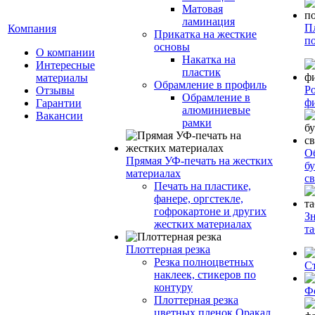
Матовая
ламинация
П
Компания
Прикатка на жесткие
п
основы
О компании
Накатка на
Интересные
пластик
материалы
Обрамление в профиль
Р
Отзывы
Обрамление в
ф
Гарантии
алюминиевые
Вакансии
рамки
О
Прямая УФ-печать на жестких
бу
материалах
с
Печать на пластике,
фанере, оргстекле,
гофрокартоне и других
З
жестких материалах
т
Плоттерная резка
Резка полноцветных
С
наклеек, стикеров по
контуру
Ф
Плоттерная резка
цветных пленок Оракал