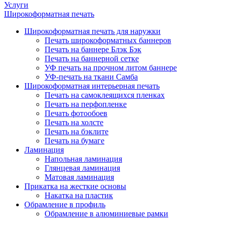
Услуги
Широкоформатная печать
Широкоформатная печать для наружки
Печать широкоформатных баннеров
Печать на баннере Блэк Бэк
Печать на баннерной сетке
УФ печать на прочном литом баннере
УФ-печать на ткани Самба
Широкоформатная интерьерная печать
Печать на самоклеящихся пленках
Печать на перфопленке
Печать фотообоев
Печать на холсте
Печать на бэклите
Печать на бумаге
Ламинация
Напольная ламинация
Глянцевая ламинация
Матовая ламинация
Прикатка на жесткие основы
Накатка на пластик
Обрамление в профиль
Обрамление в алюминиевые рамки