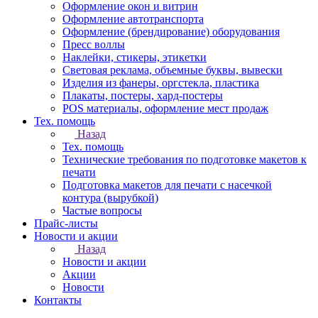
Оформление окон и витрин
Оформление автотранспорта
Оформление (брендирование) оборудования
Пресс воллы
Наклейки, стикеры, этикетки
Световая реклама, объемные буквы, вывески
Изделия из фанеры, оргстекла, пластика
Плакаты, постеры, хард-постеры
POS материалы, оформление мест продаж
Тех. помощь
Назад
Тех. помощь
Технические требования по подготовке макетов к
печати
Подготовка макетов для печати с насечкой
контура (вырубкой)
Частые вопросы
Прайс-листы
Новости и акции
Назад
Новости и акции
Акции
Новости
Контакты