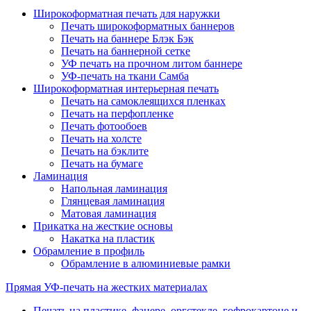
Широкоформатная печать для наружки
Печать широкоформатных баннеров
Печать на баннере Блэк Бэк
Печать на баннерной сетке
УФ печать на прочном литом баннере
УФ-печать на ткани Самба
Широкоформатная интерьерная печать
Печать на самоклеящихся пленках
Печать на перфопленке
Печать фотообоев
Печать на холсте
Печать на бэклите
Печать на бумаге
Ламинация
Напольная ламинация
Глянцевая ламинация
Матовая ламинация
Прикатка на жесткие основы
Накатка на пластик
Обрамление в профиль
Обрамление в алюминиевые рамки
Прямая УФ-печать на жестких материалах
Печать на пластике, фанере, оргстекле, гофрокартоне и