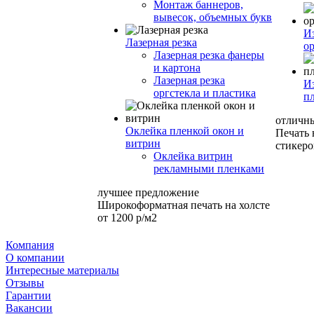
Монтаж баннеров,
вывесок, объемных букв
И
Лазерная резка
ор
Лазерная резка фанеры
и картона
Лазерная резка
И
оргстекла и пластика
п
отличн
Оклейка пленкой окон и
Печать
витрин
стикеро
Оклейка витрин
рекламными пленками
лучшее предложение
Широкоформатная печать на холсте
от 1200 р/м2
Компания
О компании
Интересные материалы
Отзывы
Гарантии
Вакансии