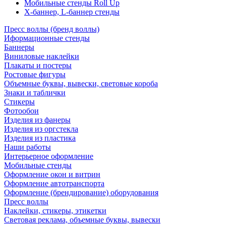
Мобильные стенды Roll Up
Х-баннер, L-баннер стенды
Пресс воллы (бренд воллы)
Иформационные стенды
Баннеры
Виниловые наклейки
Плакаты и постеры
Ростовые фигуры
Объемные буквы, вывески, световые короба
Знаки и таблички
Стикеры
Фотообои
Изделия из фанеры
Изделия из оргстекла
Изделия из пластика
Наши работы
Интерьерное оформление
Мобильные стенды
Оформление окон и витрин
Оформление автотранспорта
Оформление (брендирование) оборудования
Пресс воллы
Наклейки, стикеры, этикетки
Световая реклама, объемные буквы, вывески