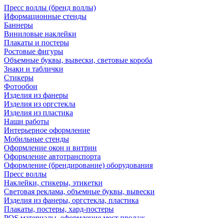
Пресс воллы (бренд воллы)
Иформационные стенды
Баннеры
Виниловые наклейки
Плакаты и постеры
Ростовые фигуры
Объемные буквы, вывески, световые короба
Знаки и таблички
Стикеры
Фотообои
Изделия из фанеры
Изделия из оргстекла
Изделия из пластика
Наши работы
Интерьерное оформление
Мобильные стенды
Оформление окон и витрин
Оформление автотранспорта
Оформление (брендирование) оборудования
Пресс воллы
Наклейки, стикеры, этикетки
Световая реклама, объемные буквы, вывески
Изделия из фанеры, оргстекла, пластика
Плакаты, постеры, хард-постеры
POS материалы, оформление мест продаж