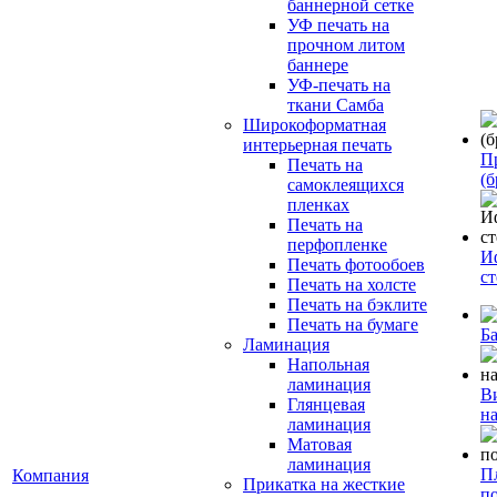
баннерной сетке
УФ печать на
прочном литом
баннере
УФ-печать на
ткани Самба
Широкоформатная
интерьерная печать
П
Печать на
(б
самоклеящихся
пленках
Печать на
перфопленке
И
Печать фотообоев
с
Печать на холсте
Печать на бэклите
Печать на бумаге
Б
Ламинация
Напольная
ламинация
В
Глянцевая
н
ламинация
Матовая
ламинация
П
Компания
Прикатка на жесткие
п