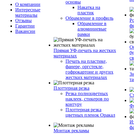
основы
О компании
Накатка на
Интересные
пластик
материалы
Обрамление в профиль
Р
Отзывы
Обрамление в
ф
Гарантии
алюминиевые
Вакансии
рамки
О
Прямая УФ-печать на жестких
бу
материалах
с
Печать на пластике,
фанере, оргстекле,
гофрокартоне и других
З
жестких материалах
т
Плоттерная резка
Резка полноцветных
С
наклеек, стикеров по
контуру
Ф
Плоттерная резка
цветных пленок Оракал
И
ф
Монтаж рекламы