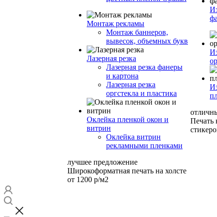
И
ф
Монтаж рекламы
Монтаж баннеров,
вывесок, объемных букв
И
Лазерная резка
ор
Лазерная резка фанеры
и картона
Лазерная резка
И
оргстекла и пластика
п
отличн
Оклейка пленкой окон и
Печать
витрин
стикеро
Оклейка витрин
рекламными пленками
лучшее предложение
Широкоформатная печать на холсте
от 1200 р/м2