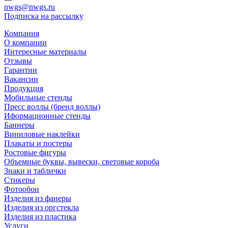
nwgs@nwgs.ru
Подписка на рассылку
Компания
О компании
Интересные материалы
Отзывы
Гарантии
Вакансии
Продукция
Мобильные стенды
Пресс воллы (бренд воллы)
Иформационные стенды
Баннеры
Виниловые наклейки
Плакаты и постеры
Ростовые фигуры
Объемные буквы, вывески, световые короба
Знаки и таблички
Стикеры
Фотообои
Изделия из фанеры
Изделия из оргстекла
Изделия из пластика
Услуги