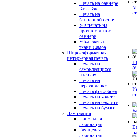
Печать на баннере
М
Блэк Бэк
с
Печать на
баннерной сетке
УФ печать на
прочном литом
баннере
УФ-печать на
ткани Самба
Широкоформатная
интерьерная печать
П
Печать на
(б
самоклеящихся
пленках
Печать на
перфопленке
И
Печать фотообоев
с
Печать на холсте
Печать на бэклите
Печать на бумаге
Б
Ламинация
Напольная
ламинация
В
Глянцевая
н
ламинация