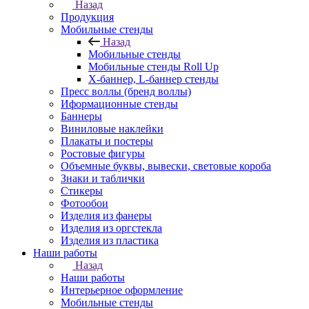
Назад
Продукция
Мобильные стенды
Назад
Мобильные стенды
Мобильные стенды Roll Up
Х-баннер, L-баннер стенды
Пресс воллы (бренд воллы)
Иформационные стенды
Баннеры
Виниловые наклейки
Плакаты и постеры
Ростовые фигуры
Объемные буквы, вывески, световые короба
Знаки и таблички
Стикеры
Фотообои
Изделия из фанеры
Изделия из оргстекла
Изделия из пластика
Наши работы
Назад
Наши работы
Интерьерное оформление
Мобильные стенды