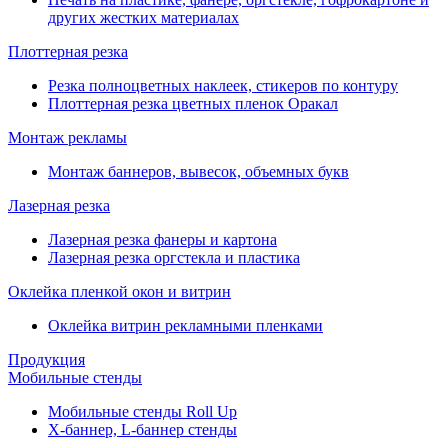
других жестких материалах
Плоттерная резка
Резка полноцветных наклеек, стикеров по контуру
Плоттерная резка цветных пленок Оракал
Монтаж рекламы
Монтаж баннеров, вывесок, объемных букв
Лазерная резка
Лазерная резка фанеры и картона
Лазерная резка оргстекла и пластика
Оклейка пленкой окон и витрин
Оклейка витрин рекламными пленками
Продукция
Мобильные стенды
Мобильные стенды Roll Up
Х-баннер, L-баннер стенды