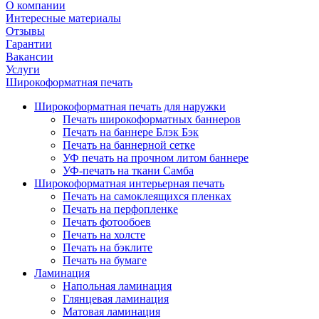
О компании
Интересные материалы
Отзывы
Гарантии
Вакансии
Услуги
Широкоформатная печать
Широкоформатная печать для наружки
Печать широкоформатных баннеров
Печать на баннере Блэк Бэк
Печать на баннерной сетке
УФ печать на прочном литом баннере
УФ-печать на ткани Самба
Широкоформатная интерьерная печать
Печать на самоклеящихся пленках
Печать на перфопленке
Печать фотообоев
Печать на холсте
Печать на бэклите
Печать на бумаге
Ламинация
Напольная ламинация
Глянцевая ламинация
Матовая ламинация