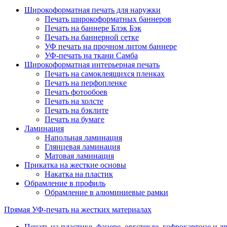
Широкоформатная печать для наружки
Печать широкоформатных баннеров
Печать на баннере Блэк Бэк
Печать на баннерной сетке
УФ печать на прочном литом баннере
УФ-печать на ткани Самба
Широкоформатная интерьерная печать
Печать на самоклеящихся пленках
Печать на перфопленке
Печать фотообоев
Печать на холсте
Печать на бэклите
Печать на бумаге
Ламинация
Напольная ламинация
Глянцевая ламинация
Матовая ламинация
Прикатка на жесткие основы
Накатка на пластик
Обрамление в профиль
Обрамление в алюминиевые рамки
Прямая УФ-печать на жестких материалах
Печать на пластике, фанере, оргстекле, гофрокартоне и 