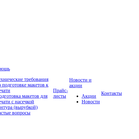
омощь
ехнические требования
Новости и
о подготовке макетов к
акции
ечати
Прайс-
Контакты
одготовка макетов для
листы
Акции
ечати с насечкой
Новости
онтура (вырубкой)
астые вопросы