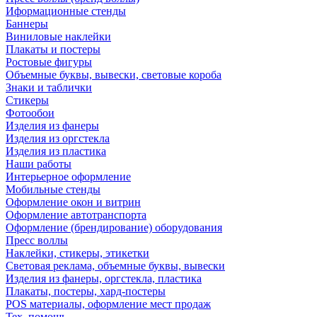
Иформационные стенды
Баннеры
Виниловые наклейки
Плакаты и постеры
Ростовые фигуры
Объемные буквы, вывески, световые короба
Знаки и таблички
Стикеры
Фотообои
Изделия из фанеры
Изделия из оргстекла
Изделия из пластика
Наши работы
Интерьерное оформление
Мобильные стенды
Оформление окон и витрин
Оформление автотранспорта
Оформление (брендирование) оборудования
Пресс воллы
Наклейки, стикеры, этикетки
Световая реклама, объемные буквы, вывески
Изделия из фанеры, оргстекла, пластика
Плакаты, постеры, хард-постеры
POS материалы, оформление мест продаж
Тех. помощь