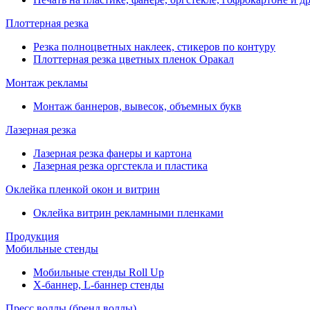
Плоттерная резка
Резка полноцветных наклеек, стикеров по контуру
Плоттерная резка цветных пленок Оракал
Монтаж рекламы
Монтаж баннеров, вывесок, объемных букв
Лазерная резка
Лазерная резка фанеры и картона
Лазерная резка оргстекла и пластика
Оклейка пленкой окон и витрин
Оклейка витрин рекламными пленками
Продукция
Мобильные стенды
Мобильные стенды Roll Up
Х-баннер, L-баннер стенды
Пресс воллы (бренд воллы)