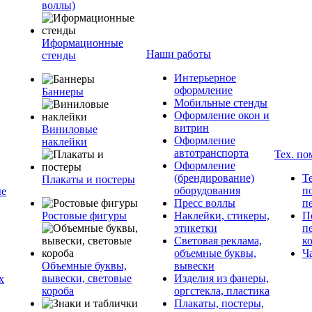
воллы)
Иформационные
Наши работы
стенды
Интерьерное
оформление
Баннеры
Мобильные стенды
Оформление окон и
витрин
Виниловые
Оформление
наклейки
автотранспорта
Тех. п
Оформление
(брендирование)
Т
Плакаты и постеры
оборудования
п
ые
Пресс воллы
п
Ростовые фигуры
Наклейки, стикеры,
П
этикетки
п
Световая реклама,
к
объемные буквы,
Ч
Объемные буквы,
вывески
вывески, световые
Изделия из фанеры,
х
короба
оргстекла, пластика
Плакаты, постеры,