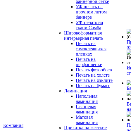
баннерной сетке
УФ печать на
прочном литом
баннере
УФ-печать на
ткани Самба
Широкоформатная
интерьерная печать
П
Печать на
(б
самоклеящихся
пленках
Печать на
перфопленке
И
Печать фотообоев
с
Печать на холсте
Печать на бэклите
Печать на бумаге
Б
Ламинация
Напольная
ламинация
В
Глянцевая
н
ламинация
Матовая
ламинация
П
Компания
Прикатка на жесткие
п