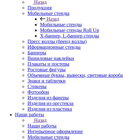
Назад
Продукция
Мобильные стенды
Назад
Мобильные стенды
Мобильные стенды Roll Up
Х-баннер, L-баннер стенды
Пресс воллы (бренд воллы)
Иформационные стенды
Баннеры
Виниловые наклейки
Плакаты и постеры
Ростовые фигуры
Объемные буквы, вывески, световые короба
Знаки и таблички
Стикеры
Фотообои
Изделия из фанеры
Изделия из оргстекла
Изделия из пластика
Наши работы
Назад
Наши работы
Интерьерное оформление
Мобильные стенды