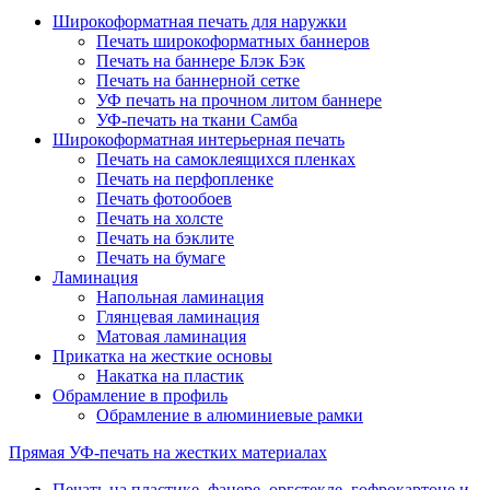
Широкоформатная печать для наружки
Печать широкоформатных баннеров
Печать на баннере Блэк Бэк
Печать на баннерной сетке
УФ печать на прочном литом баннере
УФ-печать на ткани Самба
Широкоформатная интерьерная печать
Печать на самоклеящихся пленках
Печать на перфопленке
Печать фотообоев
Печать на холсте
Печать на бэклите
Печать на бумаге
Ламинация
Напольная ламинация
Глянцевая ламинация
Матовая ламинация
Прикатка на жесткие основы
Накатка на пластик
Обрамление в профиль
Обрамление в алюминиевые рамки
Прямая УФ-печать на жестких материалах
Печать на пластике, фанере, оргстекле, гофрокартоне и