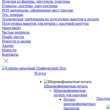
Изделия из фанеры, оргстекла, пластика
Плакаты, постеры, хард-постеры
POS материалы, оформление мест продаж
Тех. помощь
Технические требования по подготовке макетов к печати
Подготовка макетов для печати с насечкой контура
(вырубкой)
Частые вопросы
Прайс-листы
Новости и акции
Акции
Новости
Контакты
Услуги
Широкоформатная печать
Широкоформатная
печать для наружки
Продук
Печать
широкоформатных
баннеров