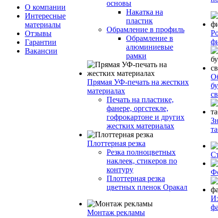
основы
О компании
Накатка на
Интересные
пластик
материалы
Обрамление в профиль
Р
Отзывы
Обрамление в
ф
Гарантии
алюминиевые
Вакансии
рамки
О
Прямая УФ-печать на жестких
бу
материалах
с
Печать на пластике,
фанере, оргстекле,
гофрокартоне и других
З
жестких материалах
т
Плоттерная резка
Резка полноцветных
С
наклеек, стикеров по
контуру
Ф
Плоттерная резка
цветных пленок Оракал
И
ф
Монтаж рекламы