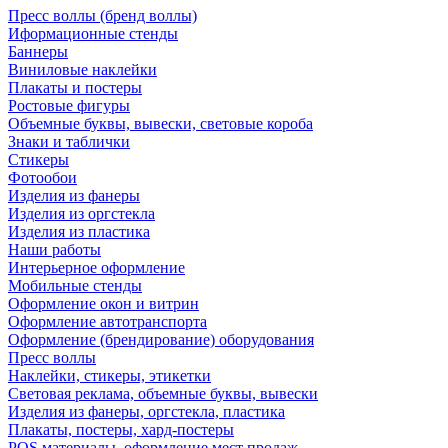
Пресс воллы (бренд воллы)
Иформационные стенды
Баннеры
Виниловые наклейки
Плакаты и постеры
Ростовые фигуры
Объемные буквы, вывески, световые короба
Знаки и таблички
Стикеры
Фотообои
Изделия из фанеры
Изделия из оргстекла
Изделия из пластика
Наши работы
Интерьерное оформление
Мобильные стенды
Оформление окон и витрин
Оформление автотранспорта
Оформление (брендирование) оборудования
Пресс воллы
Наклейки, стикеры, этикетки
Световая реклама, объемные буквы, вывески
Изделия из фанеры, оргстекла, пластика
Плакаты, постеры, хард-постеры
POS материалы, оформление мест продаж