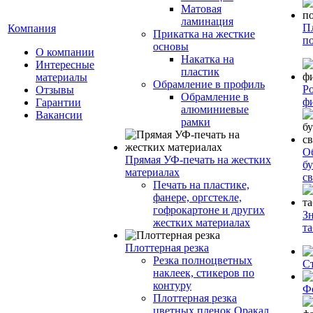
Матовая
ламинация
П
Компания
Прикатка на жесткие
п
основы
О компании
Накатка на
Интересные
пластик
материалы
Обрамление в профиль
Р
Отзывы
Обрамление в
ф
Гарантии
алюминиевые
Вакансии
рамки
О
Прямая УФ-печать на жестких
бу
материалах
с
Печать на пластике,
фанере, оргстекле,
гофрокартоне и других
З
жестких материалах
т
Плоттерная резка
Резка полноцветных
С
наклеек, стикеров по
контуру
Ф
Плоттерная резка
цветных пленок Оракал