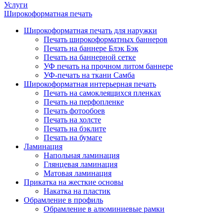
Услуги
Широкоформатная печать
Широкоформатная печать для наружки
Печать широкоформатных баннеров
Печать на баннере Блэк Бэк
Печать на баннерной сетке
УФ печать на прочном литом баннере
УФ-печать на ткани Самба
Широкоформатная интерьерная печать
Печать на самоклеящихся пленках
Печать на перфопленке
Печать фотообоев
Печать на холсте
Печать на бэклите
Печать на бумаге
Ламинация
Напольная ламинация
Глянцевая ламинация
Матовая ламинация
Прикатка на жесткие основы
Накатка на пластик
Обрамление в профиль
Обрамление в алюминиевые рамки