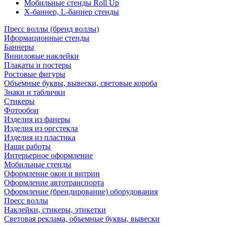
Мобильные стенды Roll Up
Х-баннер, L-баннер стенды
Пресс воллы (бренд воллы)
Иформационные стенды
Баннеры
Виниловые наклейки
Плакаты и постеры
Ростовые фигуры
Объемные буквы, вывески, световые короба
Знаки и таблички
Стикеры
Фотообои
Изделия из фанеры
Изделия из оргстекла
Изделия из пластика
Наши работы
Интерьерное оформление
Мобильные стенды
Оформление окон и витрин
Оформление автотранспорта
Оформление (брендирование) оборудования
Пресс воллы
Наклейки, стикеры, этикетки
Световая реклама, объемные буквы, вывески