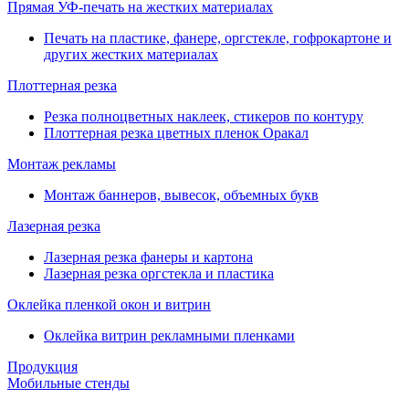
Прямая УФ-печать на жестких материалах
Печать на пластике, фанере, оргстекле, гофрокартоне и
других жестких материалах
Плоттерная резка
Резка полноцветных наклеек, стикеров по контуру
Плоттерная резка цветных пленок Оракал
Монтаж рекламы
Монтаж баннеров, вывесок, объемных букв
Лазерная резка
Лазерная резка фанеры и картона
Лазерная резка оргстекла и пластика
Оклейка пленкой окон и витрин
Оклейка витрин рекламными пленками
Продукция
Мобильные стенды