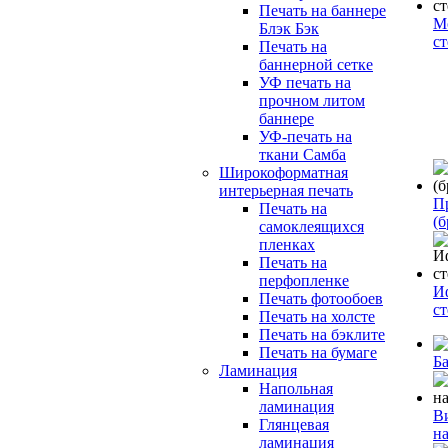
Печать на баннере
М
Блэк Бэк
с
Печать на
баннерной сетке
УФ печать на
прочном литом
баннере
УФ-печать на
ткани Самба
Широкоформатная
интерьерная печать
П
Печать на
(б
самоклеящихся
пленках
Печать на
перфопленке
И
Печать фотообоев
с
Печать на холсте
Печать на бэклите
Печать на бумаге
Б
Ламинация
Напольная
ламинация
В
Глянцевая
н
ламинация