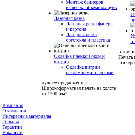
Монтаж баннеров,
вывесок, объемных букв
И
Лазерная резка
ор
Лазерная резка фанеры
и картона
Лазерная резка
И
оргстекла и пластика
п
отличн
Оклейка пленкой окон и
Печать
витрин
стикеро
Оклейка витрин
рекламными пленками
лучшее предложение
Широкоформатная печать на холсте
от 1200 р/м2
Компания
О компании
Интересные материалы
Отзывы
Гарантии
Вакансии