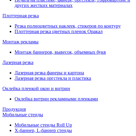
других жестких материалах
Плоттерная резка
Резка полноцветных наклеек, стикеров по контуру
Плоттерная резка цветных пленок Оракал
Монтаж рекламы
Монтаж баннеров, вывесок, объемных букв
Лазерная резка
Лазерная резка фанеры и картона
Лазерная резка оргстекла и пластика
Оклейка пленкой окон и витрин
Оклейка витрин рекламными пленками
Продукция
Мобильные стенды
Мобильные стенды Roll Up
Х-баннер, L-баннер стенды