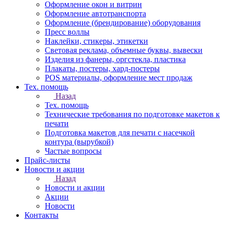
Оформление окон и витрин
Оформление автотранспорта
Оформление (брендирование) оборудования
Пресс воллы
Наклейки, стикеры, этикетки
Световая реклама, объемные буквы, вывески
Изделия из фанеры, оргстекла, пластика
Плакаты, постеры, хард-постеры
POS материалы, оформление мест продаж
Тех. помощь
Назад
Тех. помощь
Технические требования по подготовке макетов к
печати
Подготовка макетов для печати с насечкой
контура (вырубкой)
Частые вопросы
Прайс-листы
Новости и акции
Назад
Новости и акции
Акции
Новости
Контакты