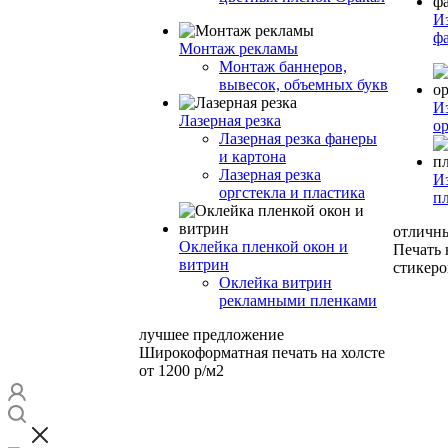
И
ф
Монтаж рекламы
Монтаж баннеров,
вывесок, объемных букв
И
Лазерная резка
ор
Лазерная резка фанеры
и картона
Лазерная резка
И
оргстекла и пластика
п
отличн
Оклейка пленкой окон и
Печать
витрин
стикеро
Оклейка витрин
рекламными пленками
лучшее предложение
Широкоформатная печать на холсте
от 1200 р/м2