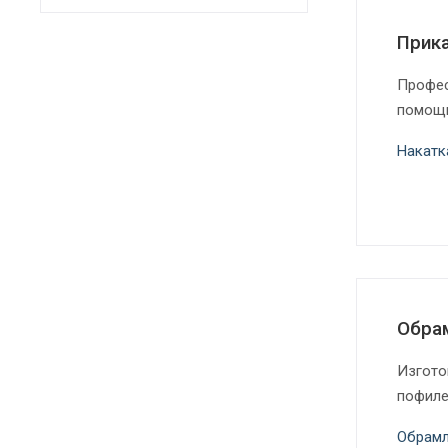
Прика
Профес
помощи
Накатк
Обра
Изгото
пофиле
Обрамл