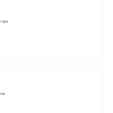
 при
ном