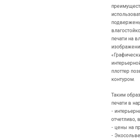
преимущест
использоват
подвержены
влагостойко
печати на в
изображение
«Графическ
интерьерной
плоттер поз
контуром.
Таким обра
печати в на
- интерьер
отчетливо,
- цены на 
- Экосольв