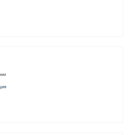
ами
ция