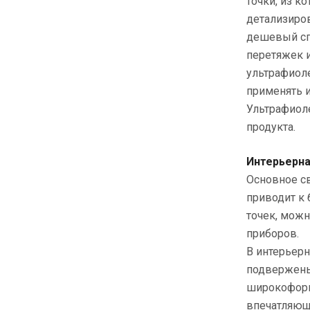
точки, из к
детализиров
дешевый сп
перетяжек и
ультрафиоле
применять и
Ультрафиоле
продукта.
Интерьерн
Основное св
приводит к 
точек, можн
приборов.
В интерьерн
подвержены 
широкоформа
впечатляюще