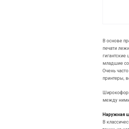
В основе п
печати лежи
гигантские 
младшие со
Очень часто
принтеры, в
Широкоформ
между ними 
Наружная 
В классиче