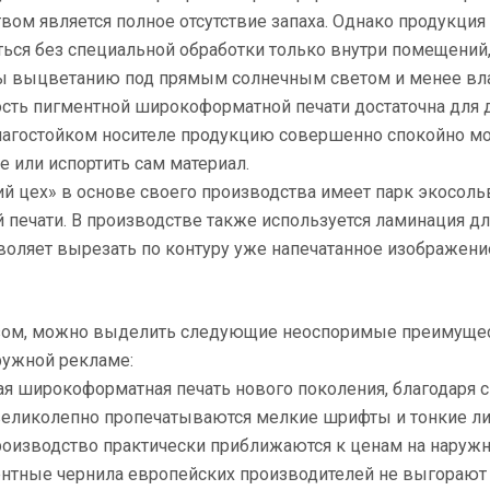
вом является полное отсутствие запаха. Однако продукци
ься без специальной обработки только внутри помещений, 
 выцветанию под прямым солнечным светом и менее влаго
сть пигментной широкоформатной печати достаточна для 
лагостойком носителе продукцию совершенно спокойно мож
 или испортить сам материал.
ий цех» в основе своего производства имеет парк экосол
 печати. В производстве также используется ламинация дл
воляет вырезать по контуру уже напечатанное изображен
зом, можно выделить следующие неоспоримые преимущес
ружной рекламе:
ная широкоформатная печать нового поколения, благодаря
 великолепно пропечатываются мелкие шрифты и тонкие ли
производство практически приближаются к ценам на нару
ентные чернила европейских производителей не выгорают 