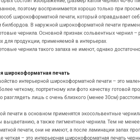
оторых состоит изображение, (размер капли чернил 40-80 п
анное, поэтому воспринимается хорошо только при просмо
особ широкоформатной печати, который оправдывает себя
 билбордов. В наружной широкоформатной печати применя
товые чернила. Основной признак сольвентных чернил – р
х для продукции, применяемой в интерьерах.
товые чернила такого запаха не имеют, однако достаточно
ая широкоформатная печать
ойство интерьерной широкоформатной печати – это маленьк
более четкому, портретному или фото качеству готовой про
о разглядеть лишь с очень близкого (менее 30см) расстоя
ой печати в основном применятся экосольвентные чернил
выцветанию, а также пигментные чернила. Тем не менее т
тной печати, они не имеют, а после ламинации запах проп
 четкая – это интерьерная широкоформатная печать черни