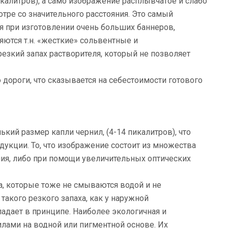
икалитров), а само изображение расплывчатое и слабо
тре со значительного расстояния. Это самый
 при изготовлении очень больших баннеров,
ются т.н. «жесткие» сольвентные и
езкий запах растворителя, который не позволяет
 дороги, что сказывается на себестоимости готового
ий размер капли чернил, (4-14 пикалитров), что
дукции. То, что изображение состоит из множества
ния, либо при помощи увеличительных оптических
а, которые тоже не смываются водой и не
акого резкого запаха, как у наружной
адает в принципе. Наиболее экологичная и
лами на водной или пигментной основе. Их