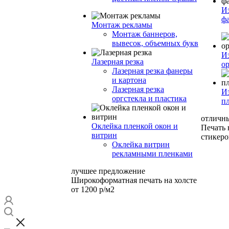
И
ф
Монтаж рекламы
Монтаж баннеров,
вывесок, объемных букв
И
Лазерная резка
ор
Лазерная резка фанеры
и картона
Лазерная резка
И
оргстекла и пластика
п
отличн
Оклейка пленкой окон и
Печать
витрин
стикеро
Оклейка витрин
рекламными пленками
лучшее предложение
Широкоформатная печать на холсте
от 1200 р/м2