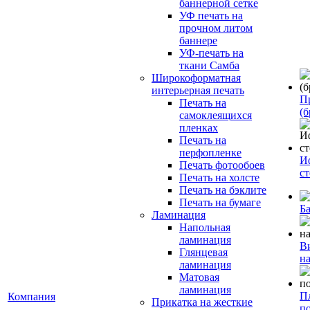
баннерной сетке
УФ печать на
прочном литом
баннере
УФ-печать на
ткани Самба
Широкоформатная
интерьерная печать
П
Печать на
(б
самоклеящихся
пленках
Печать на
перфопленке
И
Печать фотообоев
с
Печать на холсте
Печать на бэклите
Печать на бумаге
Б
Ламинация
Напольная
ламинация
В
Глянцевая
н
ламинация
Матовая
ламинация
П
Компания
Прикатка на жесткие
п