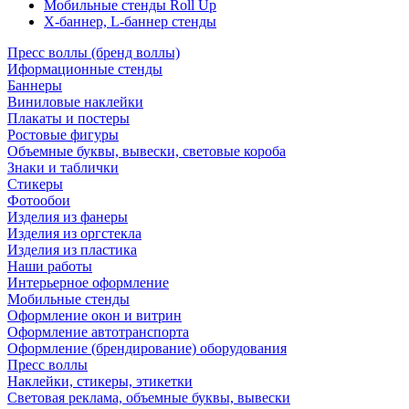
Мобильные стенды Roll Up
Х-баннер, L-баннер стенды
Пресс воллы (бренд воллы)
Иформационные стенды
Баннеры
Виниловые наклейки
Плакаты и постеры
Ростовые фигуры
Объемные буквы, вывески, световые короба
Знаки и таблички
Стикеры
Фотообои
Изделия из фанеры
Изделия из оргстекла
Изделия из пластика
Наши работы
Интерьерное оформление
Мобильные стенды
Оформление окон и витрин
Оформление автотранспорта
Оформление (брендирование) оборудования
Пресс воллы
Наклейки, стикеры, этикетки
Световая реклама, объемные буквы, вывески