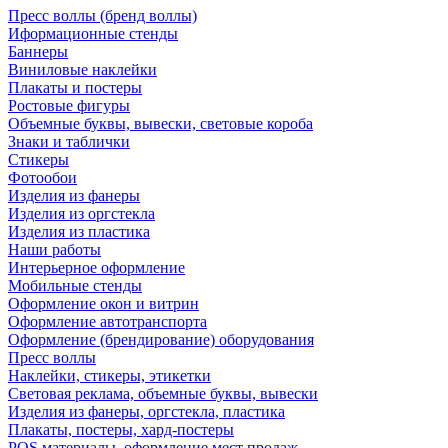
Пресс воллы (бренд воллы)
Иформационные стенды
Баннеры
Виниловые наклейки
Плакаты и постеры
Ростовые фигуры
Объемные буквы, вывески, световые короба
Знаки и таблички
Стикеры
Фотообои
Изделия из фанеры
Изделия из оргстекла
Изделия из пластика
Наши работы
Интерьерное оформление
Мобильные стенды
Оформление окон и витрин
Оформление автотранспорта
Оформление (брендирование) оборудования
Пресс воллы
Наклейки, стикеры, этикетки
Световая реклама, объемные буквы, вывески
Изделия из фанеры, оргстекла, пластика
Плакаты, постеры, хард-постеры
POS материалы, оформление мест продаж