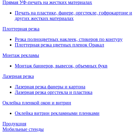
Прямая УФ-печать на жестких материалах
Печать на пластике, фанере, оргстекле, гофрокартоне и
других жестких материалах
Плоттерная резка
Резка полноцветных наклеек, стикеров по контуру
Плоттерная резка цветных пленок Оракал
Монтаж рекламы
Монтаж баннеров, вывесок, объемных букв
Лазерная резка
Лазерная резка фанеры и картона
Лазерная резка оргстекла и пластика
Оклейка пленкой окон и витрин
Оклейка витрин рекламными пленками
Продукция
Мобильные стенды