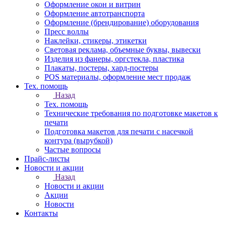
Оформление окон и витрин
Оформление автотранспорта
Оформление (брендирование) оборудования
Пресс воллы
Наклейки, стикеры, этикетки
Световая реклама, объемные буквы, вывески
Изделия из фанеры, оргстекла, пластика
Плакаты, постеры, хард-постеры
POS материалы, оформление мест продаж
Тех. помощь
Назад
Тех. помощь
Технические требования по подготовке макетов к
печати
Подготовка макетов для печати с насечкой
контура (вырубкой)
Частые вопросы
Прайс-листы
Новости и акции
Назад
Новости и акции
Акции
Новости
Контакты