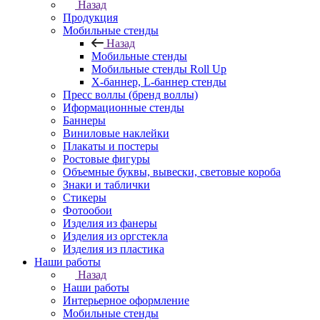
Назад
Продукция
Мобильные стенды
Назад
Мобильные стенды
Мобильные стенды Roll Up
Х-баннер, L-баннер стенды
Пресс воллы (бренд воллы)
Иформационные стенды
Баннеры
Виниловые наклейки
Плакаты и постеры
Ростовые фигуры
Объемные буквы, вывески, световые короба
Знаки и таблички
Стикеры
Фотообои
Изделия из фанеры
Изделия из оргстекла
Изделия из пластика
Наши работы
Назад
Наши работы
Интерьерное оформление
Мобильные стенды