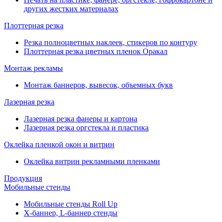
других жестких материалах
Плоттерная резка
Резка полноцветных наклеек, стикеров по контуру
Плоттерная резка цветных пленок Оракал
Монтаж рекламы
Монтаж баннеров, вывесок, объемных букв
Лазерная резка
Лазерная резка фанеры и картона
Лазерная резка оргстекла и пластика
Оклейка пленкой окон и витрин
Оклейка витрин рекламными пленками
Продукция
Мобильные стенды
Мобильные стенды Roll Up
Х-баннер, L-баннер стенды