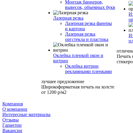
Монтаж баннеров,
вывесок, объемных букв
И
Лазерная резка
ор
Лазерная резка фанеры
и картона
Лазерная резка
И
оргстекла и пластика
п
отличн
Оклейка пленкой окон и
Печать
витрин
стикеро
Оклейка витрин
рекламными пленками
лучшее предложение
Широкоформатная печать на холсте
от 1200 р/м2
Компания
О компании
Интересные материалы
Отзывы
Гарантии
Вакансии