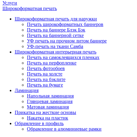
Услуги
Широкоформатная печать
Широкоформатная печать для наружки
Печать широкоформатных баннеров
Печать на баннере Блэк Бэк
Печать на баннерной сетке
УФ печать на прочном литом баннере
УФ-печать на ткани Самба
Широкоформатная интерьерная печать
Печать на самоклеящихся пленках
Печать на перфопленке
Печать фотообоев
Печать на холсте
Печать на бэклите
Печать на бумаге
Ламинация
Напольная ламинация
Глянцевая ламинация
Матовая ламинация
Прикатка на жесткие основы
Накатка на пластик
Обрамление в профиль
Обрамление в алюминиевые рамки