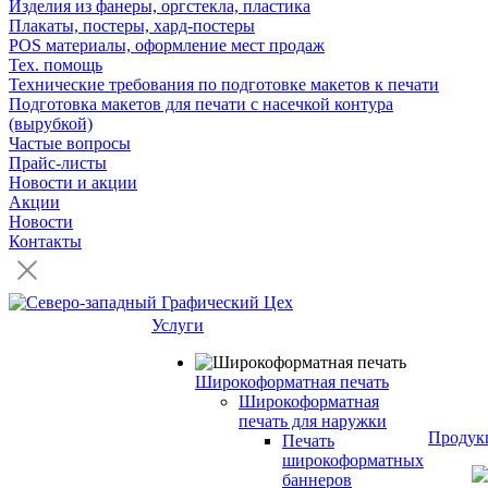
Изделия из фанеры, оргстекла, пластика
Плакаты, постеры, хард-постеры
POS материалы, оформление мест продаж
Тех. помощь
Технические требования по подготовке макетов к печати
Подготовка макетов для печати с насечкой контура
(вырубкой)
Частые вопросы
Прайс-листы
Новости и акции
Акции
Новости
Контакты
Услуги
Широкоформатная печать
Широкоформатная
печать для наружки
Продук
Печать
широкоформатных
баннеров