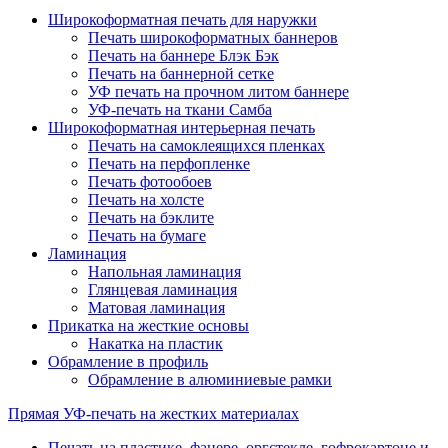
Широкоформатная печать для наружки
Печать широкоформатных баннеров
Печать на баннере Блэк Бэк
Печать на баннерной сетке
УФ печать на прочном литом баннере
УФ-печать на ткани Самба
Широкоформатная интерьерная печать
Печать на самоклеящихся пленках
Печать на перфопленке
Печать фотообоев
Печать на холсте
Печать на бэклите
Печать на бумаге
Ламинация
Напольная ламинация
Глянцевая ламинация
Матовая ламинация
Прикатка на жесткие основы
Накатка на пластик
Обрамление в профиль
Обрамление в алюминиевые рамки
Прямая УФ-печать на жестких материалах
Печать на пластике, фанере, оргстекле, гофрокартоне и