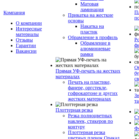
Матовая
ламинация
П
Компания
Прикатка на жесткие
п
основы
О компании
Накатка на
Интересные
пластик
материалы
Обрамление в профиль
Р
Отзывы
Обрамление в
ф
Гарантии
алюминиевые
Вакансии
рамки
О
Прямая УФ-печать на жестких
бу
материалах
с
Печать на пластике,
фанере, оргстекле,
гофрокартоне и других
З
жестких материалах
т
Плоттерная резка
Резка полноцветных
С
наклеек, стикеров по
контуру
Ф
Плоттерная резка
цветных пленок Оракал