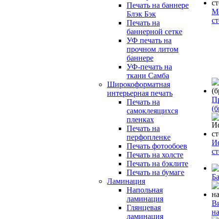
Печать на баннере
М
Блэк Бэк
с
Печать на
баннерной сетке
УФ печать на
прочном литом
баннере
УФ-печать на
ткани Самба
Широкоформатная
интерьерная печать
П
Печать на
(б
самоклеящихся
пленках
Печать на
перфопленке
И
Печать фотообоев
с
Печать на холсте
Печать на бэклите
Печать на бумаге
Б
Ламинация
Напольная
ламинация
В
Глянцевая
н
ламинация