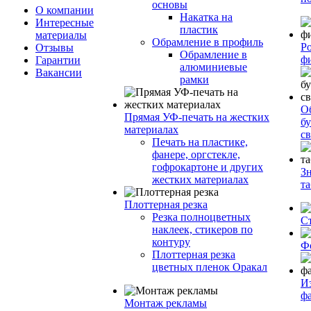
основы
О компании
Накатка на
Интересные
пластик
материалы
Обрамление в профиль
Р
Отзывы
Обрамление в
ф
Гарантии
алюминиевые
Вакансии
рамки
О
Прямая УФ-печать на жестких
бу
материалах
с
Печать на пластике,
фанере, оргстекле,
гофрокартоне и других
З
жестких материалах
т
Плоттерная резка
Резка полноцветных
С
наклеек, стикеров по
контуру
Ф
Плоттерная резка
цветных пленок Оракал
И
ф
Монтаж рекламы